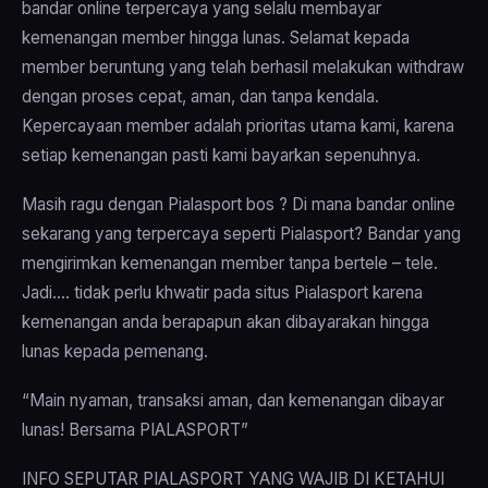
bandar online terpercaya yang selalu membayar
kemenangan member hingga lunas. Selamat kepada
member beruntung yang telah berhasil melakukan withdraw
dengan proses cepat, aman, dan tanpa kendala.
Kepercayaan member adalah prioritas utama kami, karena
setiap kemenangan pasti kami bayarkan sepenuhnya.
Masih ragu dengan Pialasport bos ? Di mana bandar online
sekarang yang terpercaya seperti Pialasport? Bandar yang
mengirimkan kemenangan member tanpa bertele – tele.
Jadi…. tidak perlu khwatir pada situs Pialasport karena
kemenangan anda berapapun akan dibayarakan hingga
lunas kepada pemenang.
“Main nyaman, transaksi aman, dan kemenangan dibayar
lunas! Bersama PIALASPORT”
INFO SEPUTAR PIALASPORT YANG WAJIB DI KETAHUI