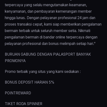
terpercaya yang selalu mengutamakan keamanan,
kenyamanan, dan pembayaran kemenangan member
hingga lunas. Dengan pelayanan profesional 24 jam dan
proses transaksi cepat, kami siap memberikan pengalaman
bermain terbaik untuk seluruh member setia. Nikmati
pengalaman bermain di bandar online terpercaya dengan
pelayanan profesional dan bonus melimpah setiap hari.”
BURUAN GABUNG DENGAN PIALASPORT BANYAK
PROMONYA
Promo terbaik yang situs yang kami sediakan :
BONUS DEPOSIT HARIAN 5%
POINTREWARD
TIKET RODA SPINNER