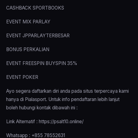
CASHBACK SPORTBOOKS
EVENT MIX PARLAY
EVENT JPPARLAYTERBESAR
BONUS PERKALIAN
EVENT FREESPIN BUYSPIN 35%
EVENT POKER
Ayo segera daftarkan diri anda pada situs terpercaya kami
hanya di Pialasport. Untuk info pendaftaran lebih lanjut
boleh hubungi kontak dibawah ini :
Link Alternatif : https://psalt10.online/
Whatsapp : +855 78552631