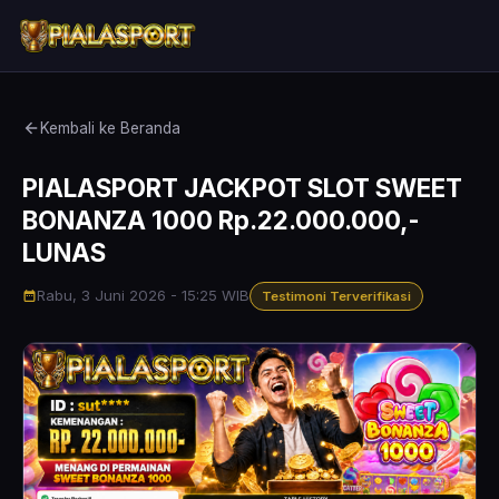
Kembali ke Beranda
PIALASPORT JACKPOT SLOT SWEET
BONANZA 1000 Rp.22.000.000,-
LUNAS
Rabu, 3 Juni 2026 - 15:25 WIB
Testimoni Terverifikasi