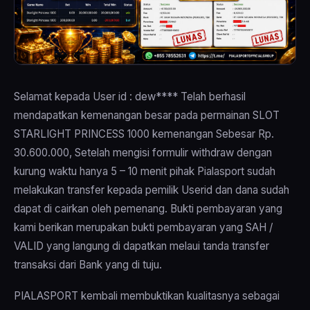
Selamat kepada User id : dew**** Telah berhasil
mendapatkan kemenangan besar pada permainan SLOT
STARLIGHT PRINCESS 1000 kemenangan Sebesar Rp.
30.600.000, Setelah mengisi formulir withdraw dengan
kurung waktu hanya 5 – 10 menit pihak Pialasport sudah
melakukan transfer kepada pemilik Userid dan dana sudah
dapat di cairkan oleh pemenang. Bukti pembayaran yang
kami berikan merupakan bukti pembayaran yang SAH /
VALID yang langung di dapatkan melaui tanda transfer
transaksi dari Bank yang di tuju.
PIALASPORT kembali membuktikan kualitasnya sebagai